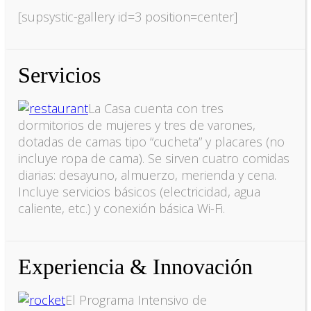
[supsystic-gallery id=3 position=center]
Servicios
La Casa cuenta con tres
dormitorios de mujeres y tres de varones,
dotadas de camas tipo “cucheta” y placares (no
incluye ropa de cama). Se sirven cuatro comidas
diarias: desayuno, almuerzo, merienda y cena.
Incluye servicios básicos (electricidad, agua
caliente, etc.) y conexión básica Wi-Fi.
Experiencia & Innovación
El Programa Intensivo de