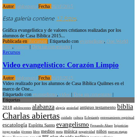
Autor
pablosparta
Fecha
26/10/2015
Esta galería contiene
12 fotos
.
Gráfica evangelística y de valores cristianos realizadas por los
alumnos de Casa Bíblica 2015...
Publicada en
Recursos
|
Etiquetado con
evangelismo
,
One World
1010
,
valores
|
Deja un comentario
|
Recursos
Video evangelístico: Corazón Limpio
Autor
pablosparta
Fecha
26/10/2015
Video realizado por los alumnos de Casa Bíblica Quilmes en el
marco de One...
Etiquetado con
evangelismo
,
video
|
Deja un comentario
|
Etiquetas
biblia
alabanza
2018
antiguo testamento
adolescentes
alegría
ansiedad
Charlas abiertas
cuidado
cultura
Eclesiastés
entrenamiento espiritual
evangelismo
escatología
Espíritu Santo
Fernando Altare
Injusticias
medios
música
niños
jorge pradas
jóvenes
libro
meta
negatividad
nuevas etapas
PIE
plan de vida
política