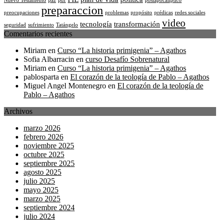
Nuevo Testamento
paz
pdf
postapocalíptico
preparaccion
preocupaciones
problemas
propósito
prédicas
redes sociales
video
tecnología
transformación
seguridad
sufrimiento
Tatángelo
Comentarios recientes
Miriam
en
Curso “La historia primigenia” – Agathos
Sofia Albarracin
en
curso Desafío Sobrenatural
Miriam
en
Curso “La historia primigenia” – Agathos
pablosparta
en
El corazón de la teología de Pablo – Agathos
Miguel Angel Montenegro
en
El corazón de la teología de
Pablo – Agathos
Archivos
marzo 2026
febrero 2026
noviembre 2025
octubre 2025
septiembre 2025
agosto 2025
julio 2025
mayo 2025
marzo 2025
septiembre 2024
julio 2024