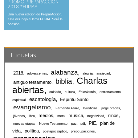
PROMO PREPARACCIÓN
2018 *FURIA*
Una nueva edición de PreparAcción,
esta vez bajo el lema FURIA. Será la
ocasión...
Etiquetas
alabanza
2018
adolescentes
alegría
ansiedad
Charlas
biblia
antiguo testamento
abiertas
cuidado
cultura
Eclesiastés
entrenamiento
escatología
Espíritu Santo
espiritual
evangelismo
Fernando Altare
Injusticias
jorge pradas
medios
música
niños
jóvenes
libro
meta
negatividad
PIE
plan de
nuevas etapas
Nuevo Testamento
paz
pdf
vida
política
postapocalíptico
preocupaciones