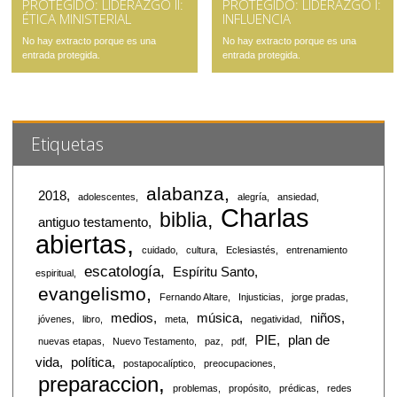
PROTEGIDO: LIDERAZGO II:
PROTEGIDO: LIDERAZGO I:
ÉTICA MINISTERIAL
INFLUENCIA
No hay extracto porque es una
No hay extracto porque es una
entrada protegida.
entrada protegida.
Etiquetas
alabanza
2018
adolescentes
alegría
ansiedad
Charlas
biblia
antiguo testamento
abiertas
cuidado
cultura
Eclesiastés
entrenamiento
escatología
Espíritu Santo
espiritual
evangelismo
Fernando Altare
Injusticias
jorge pradas
medios
música
niños
jóvenes
libro
meta
negatividad
PIE
plan de
nuevas etapas
Nuevo Testamento
paz
pdf
vida
política
postapocalíptico
preocupaciones
preparaccion
problemas
propósito
prédicas
redes