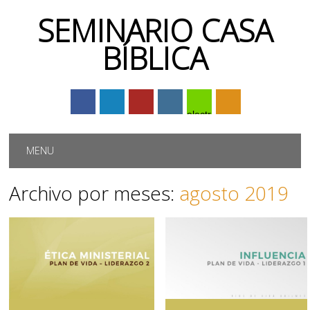
SEMINARIO CASA
BÍBLICA
electrónico
Menú principal
Saltar
MENU
al
contenido
Archivo por meses:
agosto 2019