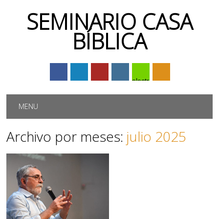
SEMINARIO CASA
BÍBLICA
electrónico
Menú principal
Saltar
MENU
al
contenido
Archivo por meses:
julio 2025