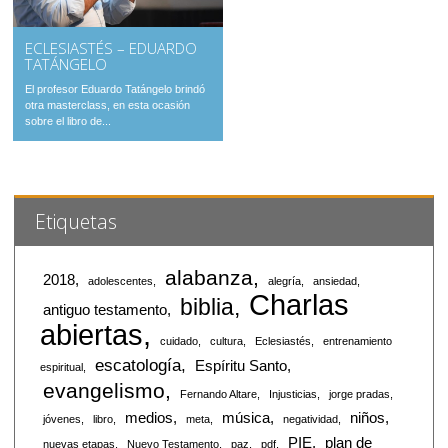
ECLESIASTÉS – EDUARDO
TATÁNGELO
El profesor Eduardo Tatángelo brindó
otra masterclass, en esta ocasión
sobre el libro de...
Etiquetas
alabanza
2018
adolescentes
alegría
ansiedad
Charlas
biblia
antiguo testamento
abiertas
cuidado
cultura
Eclesiastés
entrenamiento
escatología
Espíritu Santo
espiritual
evangelismo
Fernando Altare
Injusticias
jorge pradas
medios
música
niños
jóvenes
libro
meta
negatividad
PIE
plan de
nuevas etapas
Nuevo Testamento
paz
pdf