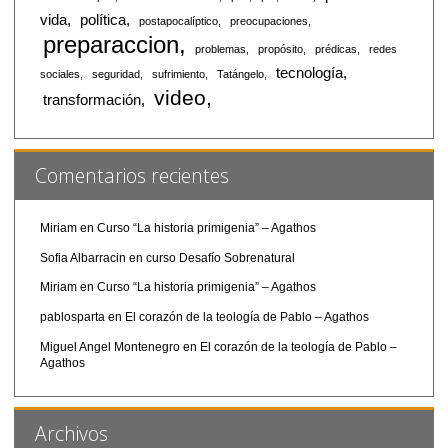
vida
política
postapocalíptico
preocupaciones
preparaccion
problemas
propósito
prédicas
redes
tecnología
sociales
seguridad
sufrimiento
Tatángelo
video
transformación
Comentarios recientes
Miriam
en
Curso “La historia primigenia” – Agathos
Sofia Albarracin
en
curso Desafío Sobrenatural
Miriam
en
Curso “La historia primigenia” – Agathos
pablosparta
en
El corazón de la teología de Pablo – Agathos
Miguel Angel Montenegro
en
El corazón de la teología de Pablo –
Agathos
Archivos