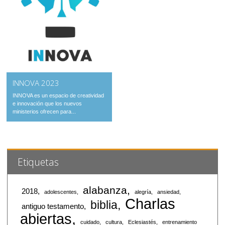
INNOVA 2023
INNOVA es un espacio de creatividad
e innovación que los nuevos
ministerios ofrecen para...
Etiquetas
alabanza
2018
adolescentes
alegría
ansiedad
Charlas
biblia
antiguo testamento
abiertas
cuidado
cultura
Eclesiastés
entrenamiento