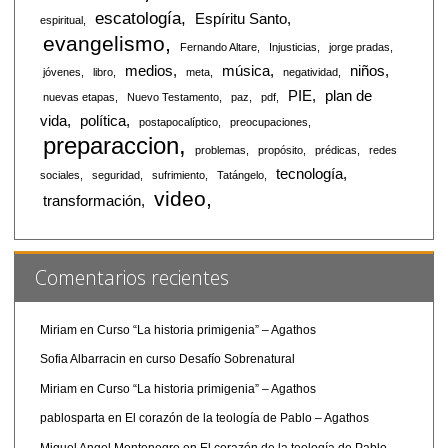
escatología
Espíritu Santo
espiritual
evangelismo
Fernando Altare
Injusticias
jorge pradas
medios
música
niños
jóvenes
libro
meta
negatividad
PIE
plan de
nuevas etapas
Nuevo Testamento
paz
pdf
vida
política
postapocalíptico
preocupaciones
preparaccion
problemas
propósito
prédicas
redes
tecnología
sociales
seguridad
sufrimiento
Tatángelo
video
transformación
Comentarios recientes
Miriam
en
Curso “La historia primigenia” – Agathos
Sofia Albarracin
en
curso Desafío Sobrenatural
Miriam
en
Curso “La historia primigenia” – Agathos
pablosparta
en
El corazón de la teología de Pablo – Agathos
Miguel Angel Montenegro
en
El corazón de la teología de Pablo –