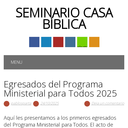
SEMINARIO CASA
BÍBLICA
electrónico
Menú principal
Saltar
MENU
al
contenido
Egresados del Programa
Ministerial para Todos 2025
pablosparta
24/10/2025
Deja un comentario
Aquí les presentamos a los primeros egresados
del Programa Ministerial para Todos. El acto de