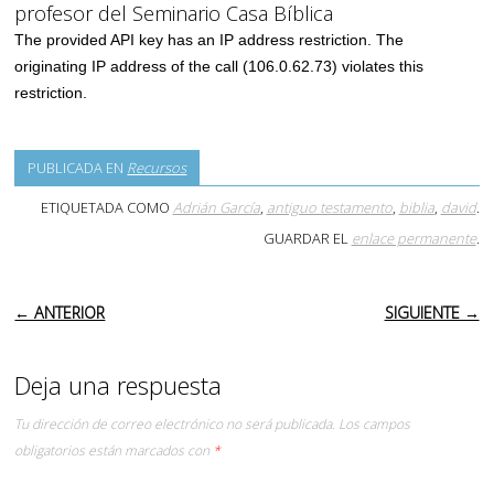
profesor del Seminario Casa Bíblica
The provided API key has an IP address restriction. The
originating IP address of the call (106.0.62.73) violates this
restriction.
PUBLICADA EN
Recursos
ETIQUETADA COMO
Adrián García
,
antiguo testamento
,
biblia
,
david
.
GUARDAR EL
enlace permanente
.
NAVEGACIÓN DE ENTRADAS
← ANTERIOR
SIGUIENTE →
Deja una respuesta
Tu dirección de correo electrónico no será publicada.
Los campos
obligatorios están marcados con
*