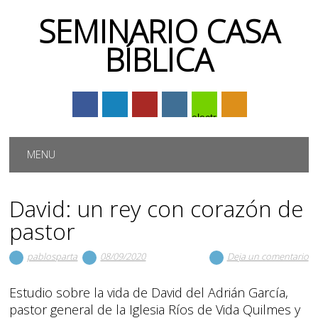
SEMINARIO CASA
BÍBLICA
electrónico
Menú principal
Saltar
MENU
al
contenido
David: un rey con corazón de
pastor
pablosparta
08/09/2020
Deja un comentario
Estudio sobre la vida de David del Adrián García,
pastor general de la Iglesia Ríos de Vida Quilmes y