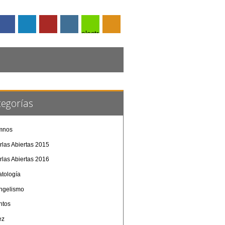
electrónico
tegorías
mnos
rlas Abiertas 2015
rlas Abiertas 2016
atología
ngelismo
ntos
ez