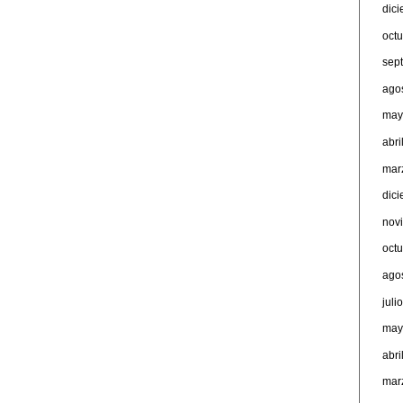
dic
oct
sep
ago
may
abri
mar
dic
nov
oct
ago
juli
may
abri
mar