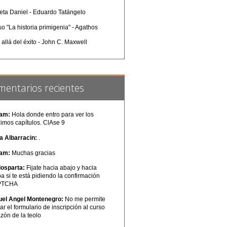
eta Daniel - Eduardo Tatángelo
o "La historia primigenia" - Agathos
allá del éxito - John C. Maxwell
mentarios recientes
iam:
Hola donde entro para ver los
imos capítulos. ClAse 9
a Albarracin:
.
iam:
Muchas gracias
losparta:
Fijate hacia abajo y hacia
ba si te está pidiendo la confirmación
PTCHA
uel Angel Montenegro:
No me permite
ar el formulario de inscripción al curso
zón de la teolo