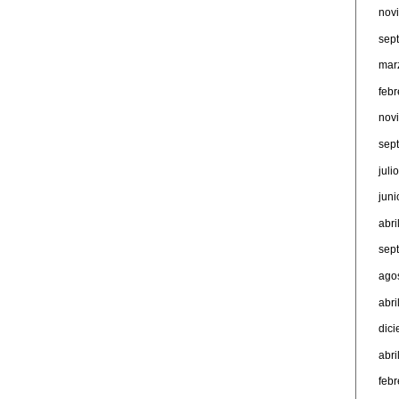
nov
sep
mar
feb
nov
sep
juli
jun
abri
sep
ago
abri
dic
abri
feb