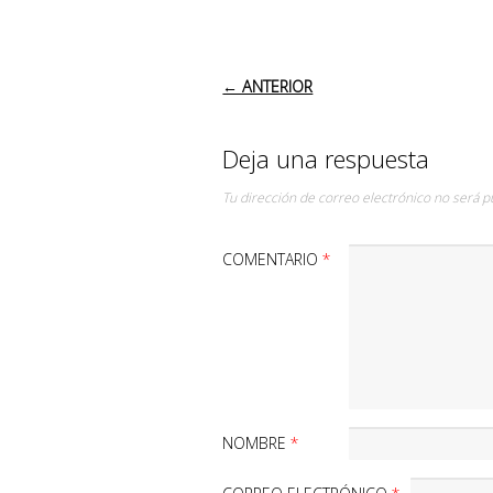
NAVEGACIÓN DE
← ANTERIOR
Deja una respuesta
Tu dirección de correo electrónico no será p
COMENTARIO
*
NOMBRE
*