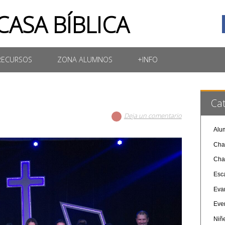
CASA BÍBLICA
RECURSOS
ZONA ALUMNOS
+INFO
Ca
Deja un comentario
Alu
Cha
Cha
Esc
Eva
Eve
Niñ