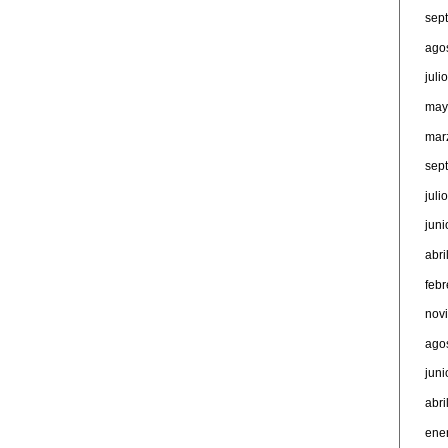
sep
ago
juli
may
mar
sep
juli
jun
abri
feb
nov
ago
jun
abri
ene