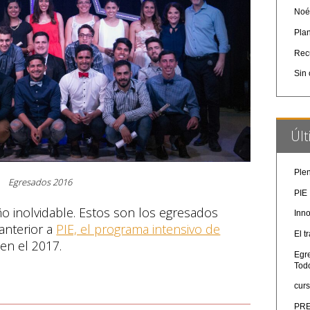
No
Pla
Rec
Sin 
Úl
Plen
Egresados 2016
PIE
o inolvidable. Estos son los egresados
Inn
anterior a
PIE, el programa intensivo de
El t
en el 2017.
Egr
Tod
cur
PRE