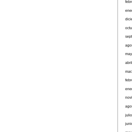
feb
ene
dic
oct
sep
ago
may
abri
mar
feb
ene
nov
ago
juli
jun