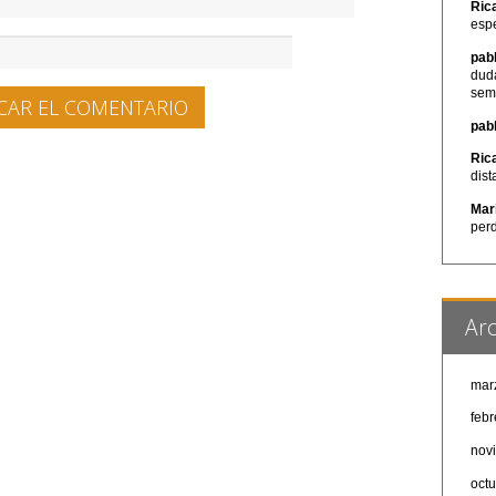
Ric
esp
pab
dud
sem
pab
Ric
dist
Mar
per
Arc
mar
feb
nov
oct