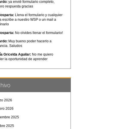
ardo:
ya envié formulario completo,
ero respuesta gracias
losparta:
Llena el formulario y cualquier
a escribe a nuestro WSP o un mail a
inario
losparta:
No olvides llenar el formulario!
ardo:
Muy bueno poder hacerlo a
ancia. Saludos
ía Gricelda Aguilar:
No me quiero
der la oportunidad de aprender
hivo
zo 2026
rero 2026
iembre 2025
ubre 2025