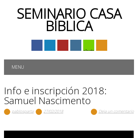
SEMINARIO CASA
BÍBLICA
electrónico
Menú principal
Saltar
MENU
al
contenido
Info e inscripción 2018:
Samuel Nascimento
pablosparta
27/02/2018
Deja un comentario