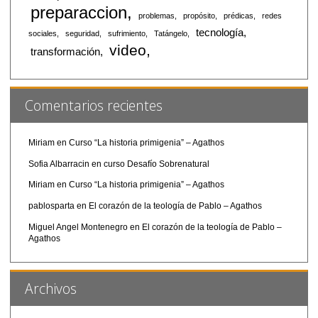
preparaccion
problemas
propósito
prédicas
redes
tecnología
sociales
seguridad
sufrimiento
Tatángelo
video
transformación
Comentarios recientes
Miriam
en
Curso “La historia primigenia” – Agathos
Sofia Albarracin
en
curso Desafío Sobrenatural
Miriam
en
Curso “La historia primigenia” – Agathos
pablosparta
en
El corazón de la teología de Pablo – Agathos
Miguel Angel Montenegro
en
El corazón de la teología de Pablo –
Agathos
Archivos