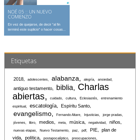
NOÉ 05 :: UN NUEVO
COMIENZO
En vez de quejarse, de decir “al fin
terminó este suplicio” o hacer cosas...
Etiquetas
alabanza
2018
adolescentes
alegría
ansiedad
Charlas
biblia
antiguo testamento
abiertas
cuidado
cultura
Eclesiastés
entrenamiento
escatología
Espíritu Santo
espiritual
evangelismo
Fernando Altare
Injusticias
jorge pradas
medios
música
niños
jóvenes
libro
meta
negatividad
PIE
plan de
nuevas etapas
Nuevo Testamento
paz
pdf
vida
política
postapocalíptico
preocupaciones