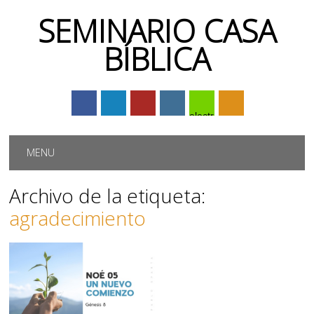
SEMINARIO CASA
BÍBLICA
electrónico
Menú principal
Saltar
MENU
al
contenido
Archivo de la etiqueta:
agradecimiento